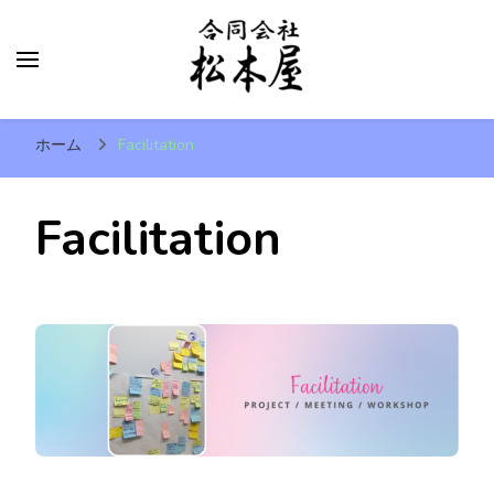
合同会社 松本屋
Matsumoto-yaLLC.
ホーム
Facilitation
Facilitation